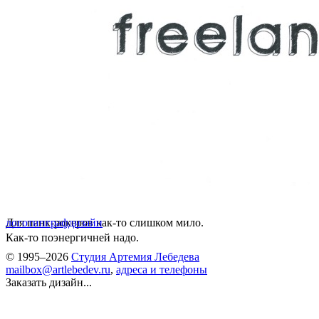
Для панк-рокеров как-то слишком мило.
логотип
графдизайн
Как-то поэнергичней надо.
© 1995–2026
Студия Артемия Лебедева
mailbox@artlebedev.ru
,
адреса и телефоны
Заказать дизайн...