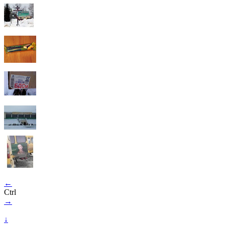
←
Ctrl
→
↓