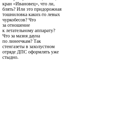
кран «Ивановец», что ли,
блять? Или это придорожная
тошниловка каких-то левых
чуркобесов? Что
за отношение
к летательному аппарату?
Что за мазня дауна
по линеечкам? Так
стенгазеты в захолустном
отряде ДПС оформлять уже
стыдно.