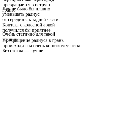
превращается в острую
Лучше было бы плавно
грань.
уменьшать радиус
от середины к задней части.
Контакт с колесной аркой
получился бы приятнее.
Очень статично для такой
машины.
Превращение радиуса в грань
происходит на очень коротком участке.
Без стекла — лучше.