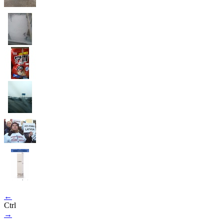
←
Ctrl
→