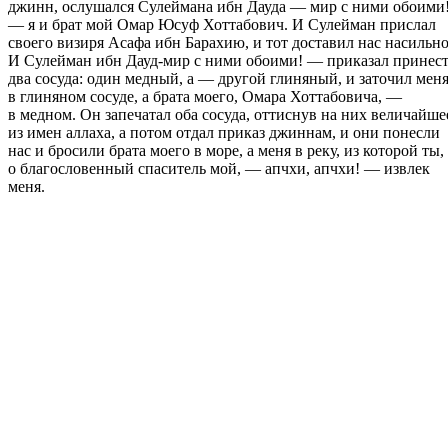
джинн, ослушался Сулеймана ибн Дауда — мир с ними обоими
— я и брат мой Омар Юсуф Хоттабович. И Сулейман прислал
своего визиря Асафа ибн Барахию, и тот доставил нас насильно
И Сулейман ибн Дауд-мир с ними обоими! — приказал принес
два сосуда: один медный, а — другой глиняный, и заточил мен
в глиняном сосуде, а брата моего, Омара Хоттабовича, —
в медном. Он запечатал оба сосуда, оттиснув на них величайше
из имен аллаха, а потом отдал приказ джиннам, и они понесли
нас и бросили брата моего в море, а меня в реку, из которой ты,
о благословенный спаситель мой, — апчхи, апчхи! — извлек
меня.