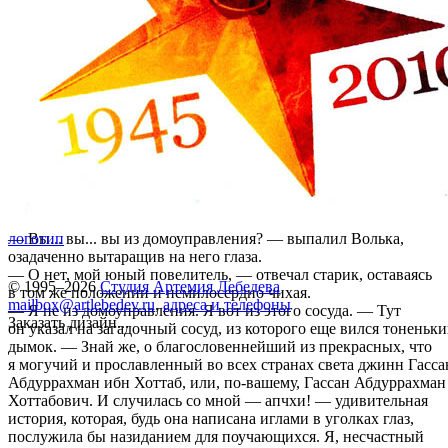
— Вы... вы... вы из домоуправления? — выпалил Волька,
логотип
озадаченно вытаращив на него глаза.
— О нет, мой юный повелитель, — отвечал старик, оставаясь
© 1995–2026
Студия Артемия Лебедева
в том же положении и немилосердно чихая.
mailbox@artlebedev.ru
,
адреса и телефоны
— Я не из домоуправления. Я вот из этого сосуда. — Тут
Заказать дизайн...
он указал на загадочный сосуд, из которого еще вился тоненьк
дымок. — Знай же, о благословеннейший из прекрасных, что
я могучий и прославленный во всех странах света джинн Гасса
Абдуррахман ибн Хоттаб, или, по-вашему, Гассан Абдуррахман
Хоттабович. И случилась со мной — апчхи! — удивительная
история, которая, будь она написана иглами в уголках глаз,
послужила бы назиданием для поучающихся. Я, несчастный