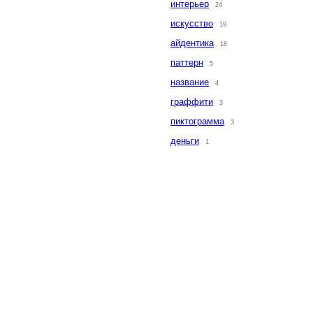
интерьер
24
искусство
19
айдентика
18
паттерн
5
название
4
граффити
3
пиктограмма
3
деньги
1