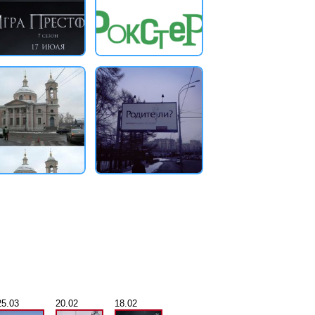
25.03
20.02
18.02