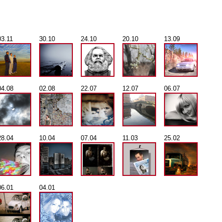
03.11
30.10
24.10
20.10
13.09
04.08
02.08
22.07
12.07
06.07
28.04
10.04
07.04
11.03
25.02
06.01
04.01