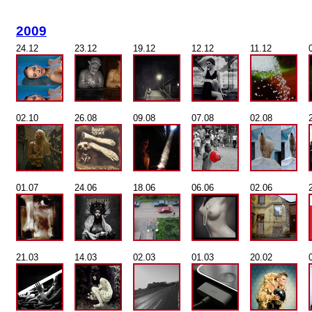
2009
24.12
23.12
19.12
12.12
11.12
02.10
26.08
09.08
07.08
02.08
01.07
24.06
18.06
06.06
02.06
21.03
14.03
02.03
01.03
20.02