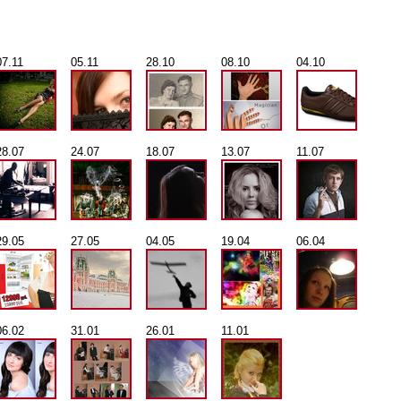
07.11
05.11
28.10
08.10
04.10
28.07
24.07
18.07
13.07
11.07
29.05
27.05
04.05
19.04
06.04
06.02
31.01
26.01
11.01