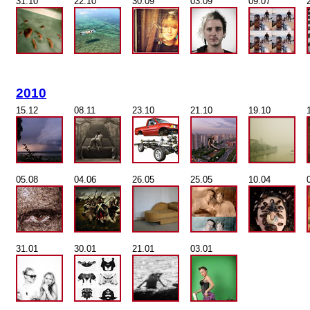
31.10
22.10
30.09
03.09
09.07
2010
15.12
08.11
23.10
21.10
19.10
05.08
04.06
26.05
25.05
10.04
31.01
30.01
21.01
03.01