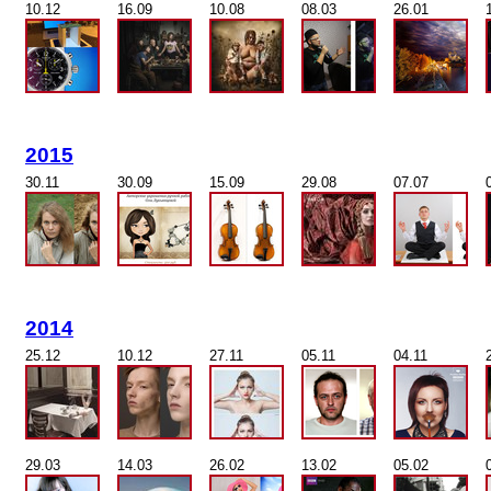
10.12
16.09
10.08
08.03
26.01
2015
30.11
30.09
15.09
29.08
07.07
2014
25.12
10.12
27.11
05.11
04.11
29.03
14.03
26.02
13.02
05.02