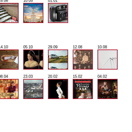
28.06
10.05
01.01
14.10
05.10
29.09
12.08
10.08
08.04
23.03
20.02
15.02
04.02