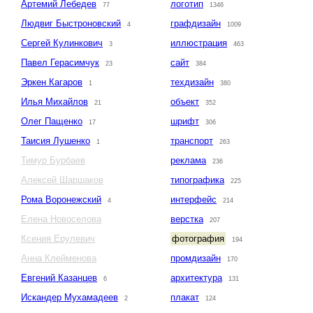
Артемий Лебедев
логотип
77
1346
Людвиг Быстроновский
графдизайн
4
1009
Сергей Кулинкович
иллюстрация
3
463
Павел Герасимчук
сайт
23
384
Эркен Кагаров
техдизайн
1
380
Илья Михайлов
объект
21
352
Олег Пащенко
шрифт
17
306
Таисия Лушенко
транспорт
1
263
Тимур Бурбаев
реклама
236
Алексей Шаршаков
типографика
225
Рома Воронежский
интерфейс
4
214
Елена Новоселова
верстка
207
Ксения Ерулевич
фотография
194
Анна Клейменова
промдизайн
170
Евгений Казанцев
архитектура
6
131
Искандер Мухамадеев
плакат
2
124