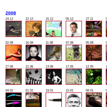
2008
24.12
22.12
15.12
05.12
27.11
02.09
16.08
11.08
07.08
05.08
27.06
21.06
13.06
17.05
12.05
04.02
01.02
19.01
15.01
08.01