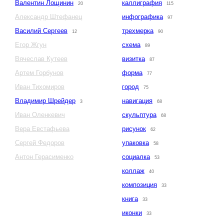
Валентин Лощинин
каллиграфия
20
115
Александр Штефанец
инфографика
97
Василий Сергеев
трехмерка
12
90
Егор Жгун
схема
89
Вячеслав Кутеев
визитка
87
Артем Горбунов
форма
77
Иван Тихомиров
город
75
Владимир Шрейдер
навигация
3
68
Иван Оленкевич
скульптура
68
Вера Евстафьева
рисунок
62
Сергей Федоров
упаковка
58
Антон Герасименко
социалка
53
коллаж
40
композиция
33
книга
33
иконки
33