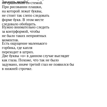
Заказать дизайн...
по сравнению со стемой.
При рисовании плашки,
на которой лежат буквы,
не стоит так слепо следовать
форме букв. В этом месте
следовало обобщить.
Нужно внимательно следить
за контрформой, чтобы
не было таких неприятных
моментов.
Есть ощущение маленького
горбика, где капля
переходит в штрих.
Две буквы «о» в данном случае выглядят
как глаза. Похоже, что так не было
задумано, иначе третий глаз не появился бы
в нижней строчке.