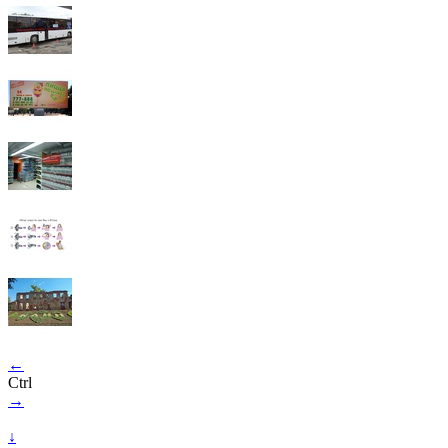
←
Ctrl
→
↓