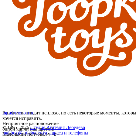
В целом выглядит неплохо, но есть некоторые моменты, котор
шрифт
логотип
хочется исправить.
Неприятное расположение
© 1995–2026
Студия Артемия Лебедева
одной капли над другой.
mailbox@artlebedev.ru
,
адреса и телефоны
Mаленький полуовал у «р»