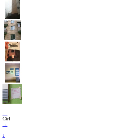
←
Ctrl
→
↓