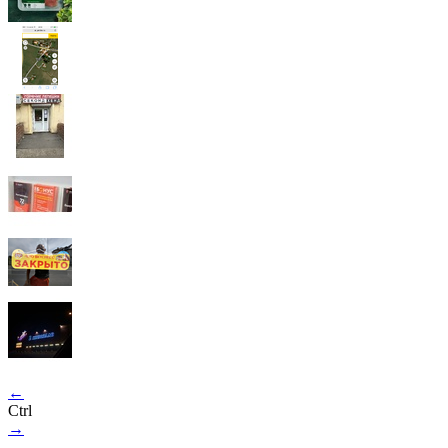
←
Ctrl
→