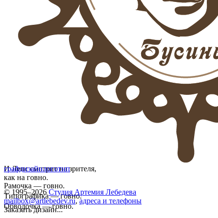
И Лепс смотрит на зрителя,
графдизайн
логотип
как на говно.
Рамочка — говно.
© 1995–2026
Студия Артемия Лебедева
Типографика — говно.
mailbox@artlebedev.ru
,
адреса и телефоны
Обводочка — говно.
Заказать дизайн...