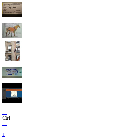
←
Ctrl
→
↓