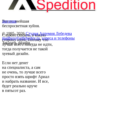
Все полнейшая
логотип
беспросветная хуйня.
© 1995–2026
Студия Артемия Лебедева
Сложно сказать, в какую
mailbox@artlebedev.ru
,
адреса и телефоны
сторону идти. Потому что
Заказать дизайн...
лучше всего никуда не идти,
тогда получается не такой
хуевый дизайн.
Если нет денег
на специалиста, а сам
не очень, то лучше всего
просто взять шрифт Ариал
и набрать название. И все,
будет реально круче
в пятьсот раз.