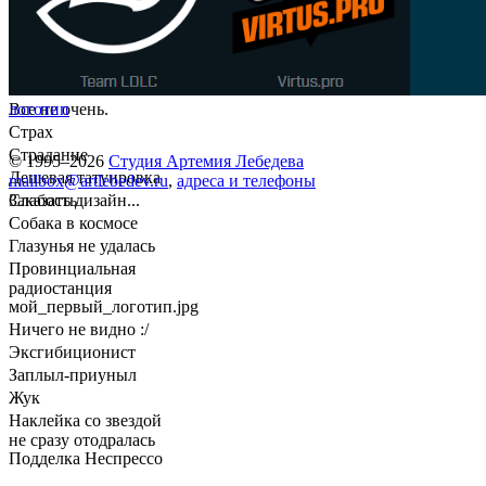
Все не очень.
логотип
Страх
Страдание
© 1995–2026
Студия Артемия Лебедева
Дешевая татуировка
mailbox@artlebedev.ru
,
адреса и телефоны
Слабость
Заказать дизайн...
Собака в космосе
Глазунья не удалась
Провинциальная
радиостанция
мой_первый_логотип.jpg
Ничего не видно :/
Эксгибиционист
Заплыл-приуныл
Жук
Наклейка со звездой
не сразу отодралась
Подделка Неспрессо