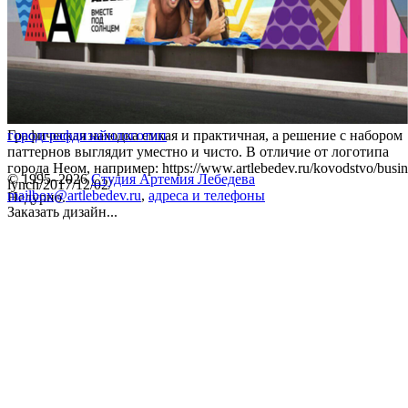
Графическая находка емкая и практичная, а решение с набором
город
графдизайн
логотип
паттернов выглядит уместно и чисто. В отличие от логотипа
города Неом, например: https://www.artlebedev.ru/kovodstvo/busin
© 1995–2026
Студия Артемия Лебедева
lynch/2017/12/02/
mailbox@artlebedev.ru
,
адреса и телефоны
Недурно.
Заказать дизайн...