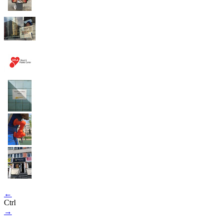
←
Ctrl
→