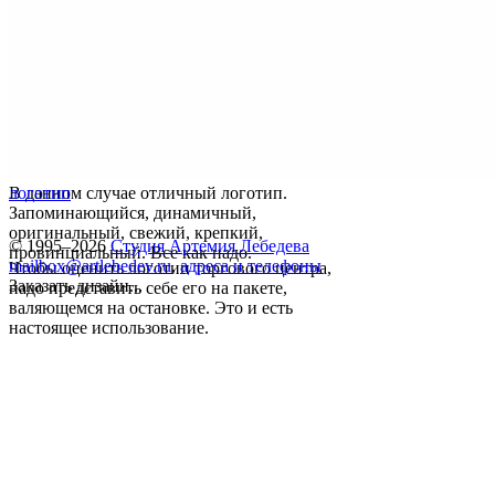
В данном случае отличный логотип.
логотип
Запоминающийся, динамичный,
оригинальный, свежий, крепкий,
© 1995–2026
Студия Артемия Лебедева
провинциальный. Все как надо.
mailbox@artlebedev.ru
,
адреса и телефоны
Чтобы оценить логотип торгового центра,
Заказать дизайн...
надо представить себе его на пакете,
валяющемся на остановке. Это и есть
настоящее использование.