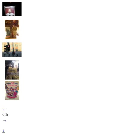
←
Ctrl
→
↓