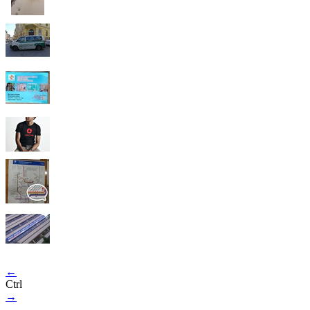
←
Ctrl
→