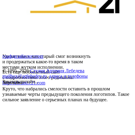
Удивительно, как старый смог возникнуть
графдизайн
логотип
и продержаться какое-то время в таком
местами жутком исполнении.
© 1995–2026
Студия Артемия Лебедева
Есть еще любопытный сайт
mailbox@artlebedev.ru
,
адреса и телефоны
с подробностями этого редизайна:
Заказать дизайн...
Хороший
http://rebrand.c21.com
Круто, что набрались смелости оставить в прошлом
узнаваемые черты предыдущего поколения логотипов. Такое
сильное заявление о серьезных планах на будущее.