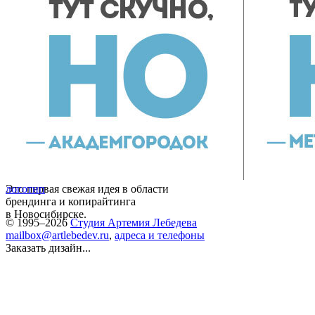
Это первая свежая идея в области
логотип
брендинга и копирайтинга
в Новосибирске.
© 1995–2026
Студия Артемия Лебедева
mailbox@artlebedev.ru
,
адреса и телефоны
Заказать дизайн...