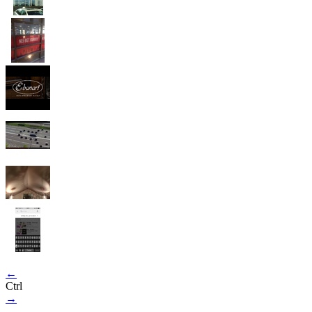
←
Ctrl
→