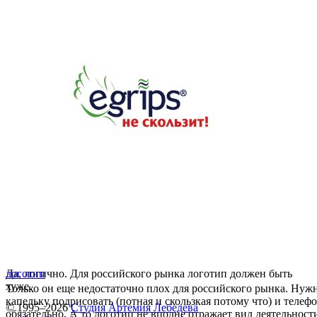
Да, логично. Для российского рынка логотип должен быть
логотип
хуже.
Только он еще недостаточно плох для российского рынка. Нуж
капельку подрисовать (потная и скользкая потому что) и телеф
© 1995–2026
Студия Артемия Лебедева
обязательно. А то логотип не вполне отражает вид деятельност