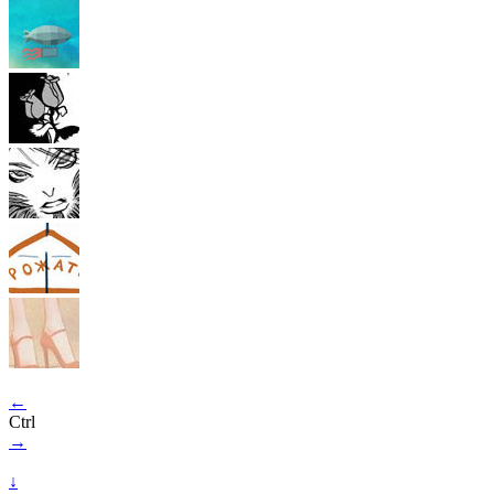
←
Ctrl
→
↓