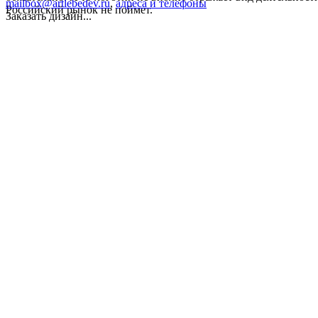
mailbox@artlebedev.ru
,
адреса и телефоны
Российский рынок не поймет.
Заказать дизайн...