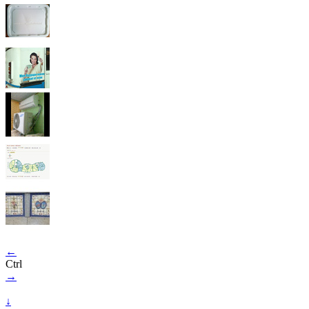
←
Ctrl
→
↓