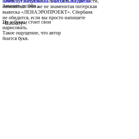
mailbox@artlebedev.ru
,
адреса и телефоны
Зачем тут визуально слово бить на две части,
Заказать дизайн...
непонятно. Это же не знаменитая питерская
вывеска «ЛЕНАЭРОПРОЕКТ». Сбербанк
не обидится, если вы просто напишете
Ну и буквы стоит свои
«Rusberry».
нарисовать.
Такое ощущение, что автор
боится букв.