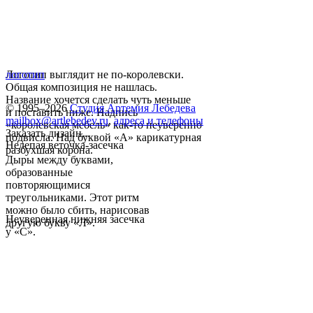
Логотип выглядит не по-королевски.
логотип
Общая композиция не нашлась.
Название хочется сделать чуть меньше
© 1995–2026
Студия Артемия Лебедева
и поставить ниже. Надпись
mailbox@artlebedev.ru
,
адреса и телефоны
«королевская мебель» как-то неуверенно
Заказать дизайн...
подвисла. Над буквой «А» карикатурная
Нелепая веточка-засечка
разбухшая корона.
Дыры между буквами,
образованные
повторяющимися
треугольниками. Этот ритм
можно было сбить, нарисовав
Неуверенная нижняя засечка
другую букву «Л».
у «С».