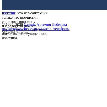
Кажется, что лев-сантехник
логотип
только что прочистил
ершиком свою жопу
© 1995–2026
Студия Артемия Лебедева
и с радостью нюхает
mailbox@artlebedev.ru
,
адреса и телефоны
Это мое первое подробное
результат.
Заказать дизайн...
впечатление от увиденного
логотипа.