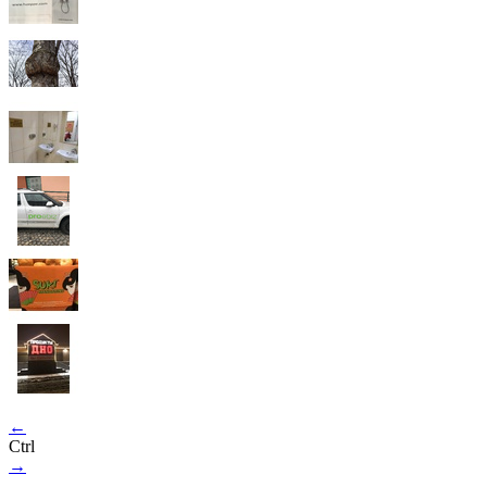
←
Ctrl
→