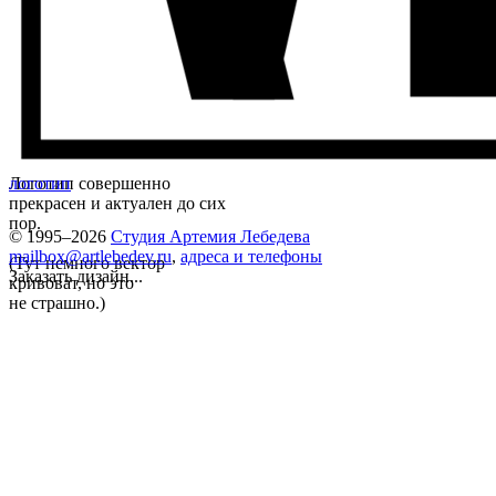
Логотип совершенно
логотип
прекрасен и актуален до сих
пор.
© 1995–2026
Студия Артемия Лебедева
mailbox@artlebedev.ru
,
адреса и телефоны
(Тут немного вектор
Заказать дизайн...
кривоват, но это
не страшно.)