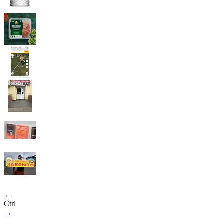
←
Ctrl
→