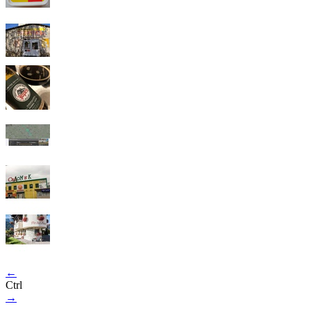
←
Ctrl
→