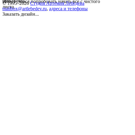
преступно.
Имеет смысл попробовать начать все с чистого
© 1995–2026
Студия Артемия Лебедева
листа.
mailbox@artlebedev.ru
,
адреса и телефоны
Заказать дизайн...