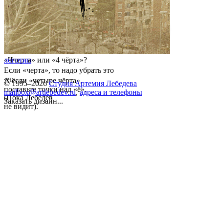
«Ччерт
логотип
а
» или «4 чёрта»?
Если «черта», то надо убрать это
«ч».
А если «четыре чёрта»,
© 1995–2026
Студия Артемия Лебедева
поставьте точки над «ё».
mailbox@artlebedev.ru
,
адреса и телефоны
(Пока Лебедев
Заказать дизайн...
не видит).