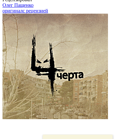
Олег Пащенко
оригинал
с рецензией