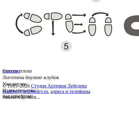
Совсем плохо
логотип
Логотипы боулинг-клубов
Уже теплее
© 1995–2026
Студия Артемия Лебедева
Издевательство
mailbox@artlebedev.ru
,
адреса и телефоны
над шрифтом
Заказать дизайн...