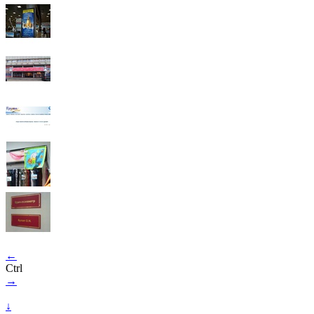
←
Ctrl
→
↓