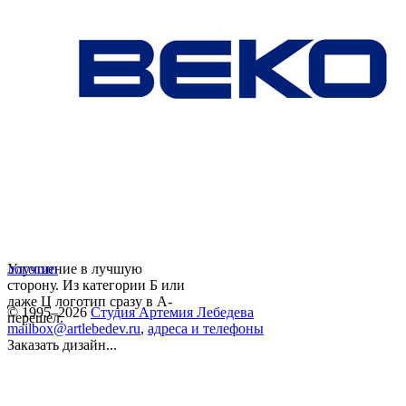
Улучшение в лучшую
логотип
сторону. Из категории Б или
даже Ц логотип сразу в А-
© 1995–2026
Студия Артемия Лебедева
перешел.
mailbox@artlebedev.ru
,
адреса и телефоны
Заказать дизайн...