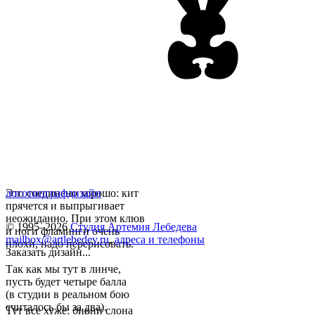
Это соединено хорошо: кит
логотип
графдизайн
прячется и выпрыгивает
неожиданно. При этом клюв
© 1995–2026
Студия Артемия Лебедева
и ноги фламинги очень
mailbox@artlebedev.ru
,
адреса и телефоны
плохи, надо перерисовать.
Заказать дизайн...
Так как мы тут в линче,
пусть будет четыре балла
(в студии в реальном бою
считалось бы за два).
Тут все хуже: бивни слона