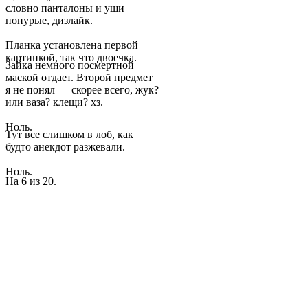
словно панталоны и уши
понурые, дизлайк.
Планка установлена первой
картинкой, так что двоечка.
Зайка немного посмертной
маской отдает. Второй предмет
я не понял — скорее всего, жук?
или ваза? клещи? хз.
Ноль.
Тут все слишком в лоб, как
будто анекдот разжевали.
Ноль.
На 6 из 20.