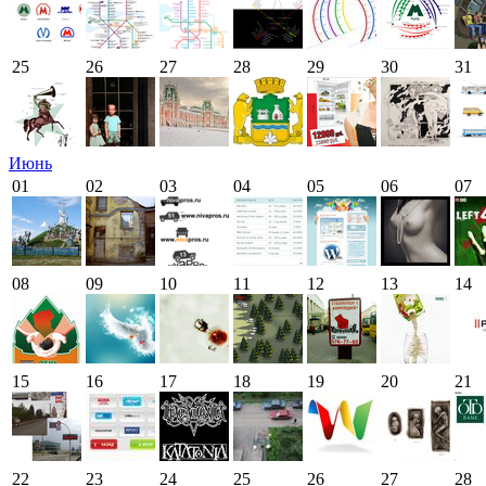
25
26
27
28
29
30
31
Июнь
01
02
03
04
05
06
07
08
09
10
11
12
13
14
15
16
17
18
19
20
21
22
23
24
25
26
27
28