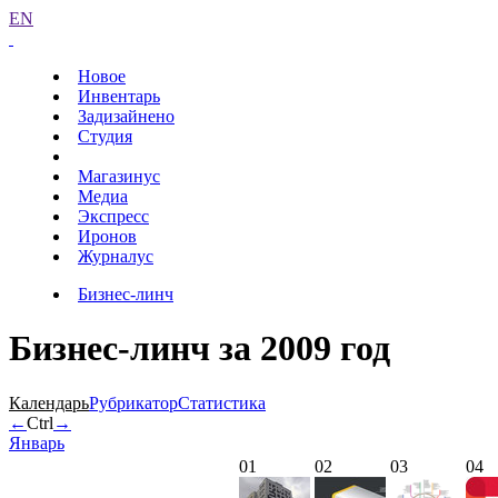
EN
Новое
Инвентарь
Задизайнено
Студия
Магазинус
Медиа
Экспресс
Иронов
Журналус
Бизнес-линч
Бизнес-линч за 2009 год
Календарь
Рубрикатор
Статистика
←
Ctrl
→
Январь
01
02
03
04