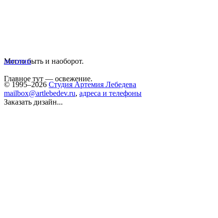
Могло быть и наоборот.
логотип
Главное тут — освежение.
© 1995–2026
Студия Артемия Лебедева
mailbox@artlebedev.ru
,
адреса и телефоны
Заказать дизайн...