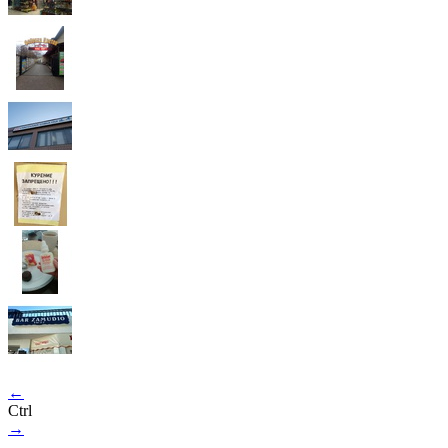
←
Ctrl
→