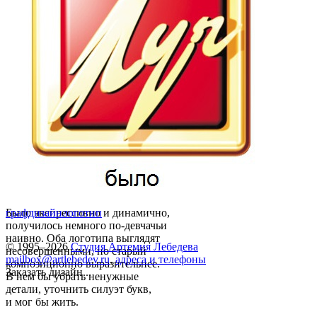
Было экспрессивно и динамично,
графдизайн
логотип
получилось немного по-девчачьи
наивно. Оба логотипа выглядят
© 1995–2026
Студия Артемия Лебедева
несовершенными, но старый
mailbox@artlebedev.ru
,
адреса и телефоны
композиционно выразительнее.
Заказать дизайн...
В нем бы убрать ненужные
детали, уточнить силуэт букв,
и мог бы жить.