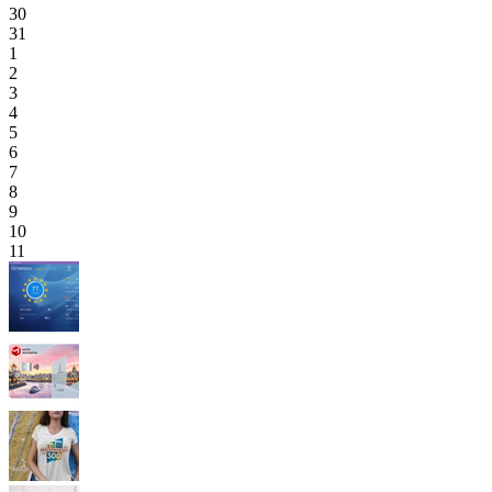
30
31
1
2
3
4
5
6
7
8
9
10
11