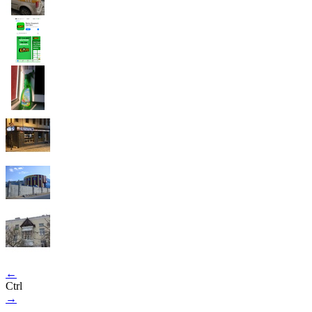
←
Ctrl
→