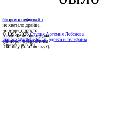
Старому немного
логотип
графдизайн
не хватало драйва,
но новый просто
© 1995–2026
Студия Артемия Лебедева
плохо нарисован. Даже
mailbox@artlebedev.ru
,
адреса и телефоны
единорог превратился
Заказать дизайн...
в корову (или овечку?).