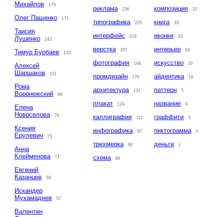
Михайлов
179
реклама
композиция
236
33
Олег Пащенко
171
типографика
книга
225
33
Таисия
интерфейс
иконки
214
33
Лушенко
142
верстка
интерьер
207
24
Тимур Бурбаев
135
фотография
искусство
194
19
Алексей
Шаршаков
101
промдизайн
айдентика
170
18
Рома
архитектура
паттерн
131
5
Воронежский
96
плакат
название
124
4
Елена
Новоселова
76
каллиграфия
граффити
115
3
Ксения
инфографика
пиктограмма
97
3
Ерулевич
71
трехмерка
деньги
90
1
Анна
Клейменова
схема
71
89
Евгений
Казанцев
59
Искандер
Мухамадеев
57
Валентин