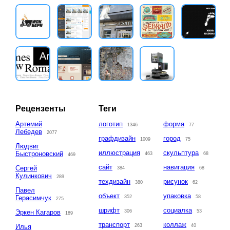
Рецензенты
Теги
Артемий
логотип
форма
1346
77
Лебедев
2077
графдизайн
город
1009
75
Людвиг
иллюстрация
скульптура
Быстроновский
463
68
469
сайт
навигация
Сергей
384
68
Кулинкович
289
техдизайн
рисунок
380
62
Павел
объект
упаковка
Герасимчук
352
58
275
шрифт
социалка
Эркен Кагаров
306
53
189
транспорт
коллаж
Илья
263
40