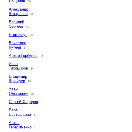
Лощинин
56
Александр
Штефанец
54
Василий
Сергеев
41
Егор Жгун
39
Вячеслав
Кутеев
37
Артем Горбунов
15
Иван
Тихомиров
14
Владимир
Шрейдер
13
Иван
Оленкевич
10
Сергей Федоров
5
Вера
Евстафьева
5
Антон
Герасименко
3