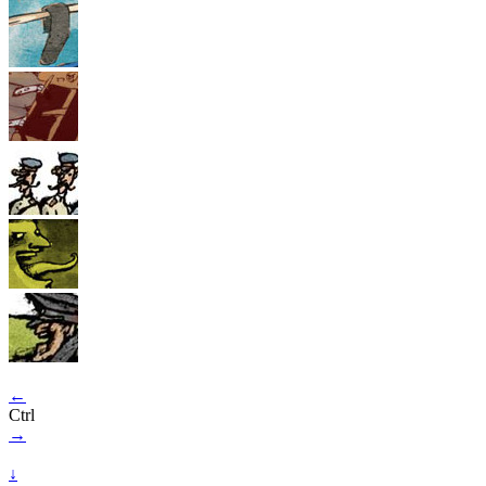
←
Ctrl
→
↓