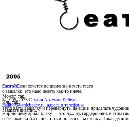
Сеатр? Если хочется непременно начать театр
логотип
с вешалки, это надо делать как-то иначе.
Может, так.
© 1995–2026
Студия Артемия Лебедева
Или так.
mailbox@artlebedev.ru
,
адреса и телефоны
Тупо взять вешалку и перевернуть, да еще и приделать чудовищ
Заказать дизайн...
жирнющему ариал-блэку — это ну... ну, гардеробщик в этом сам
себе такое на А4 напечатать и повесить на стенку. Пока админи