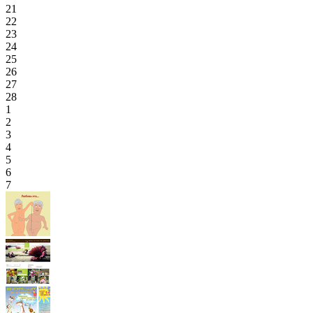
21
22
23
24
25
26
27
28
1
2
3
4
5
6
7