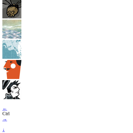
←
Ctrl
→
↓