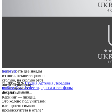
Если убрать две звезды
логотип
из пяти, останется ровно
столько, на сколько этот
© 1995–2026
Студия Артемия Лебедева
логотип выглядит.
mailbox@artlebedev.ru
,
адреса и телефоны
Слово набрано
Заказать дизайн...
омерзительно.
Кернинг — пиздец.
Это колено под унитазом
или просто символ
промискуитета в отеле?