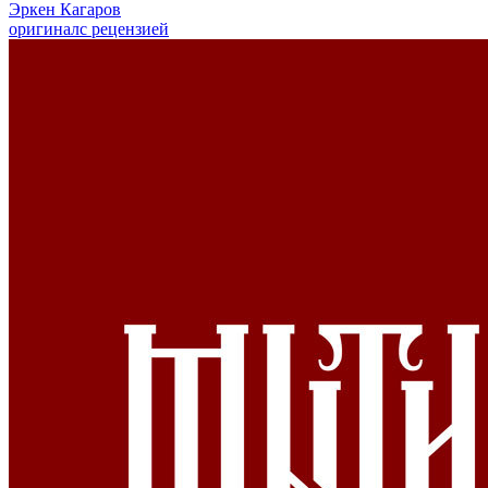
Эркен Кагаров
оригинал
с рецензией