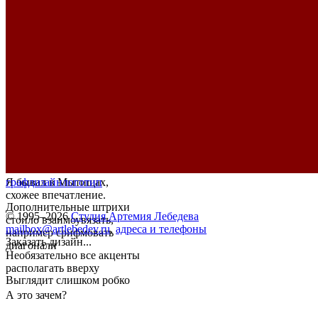
Я бывал в Мытищах,
графдизайн
логотип
схожее впечатление.
Дополнительные штрихи
© 1995–2026
Студия Артемия Лебедева
стоило взаимоувязать,
mailbox@artlebedev.ru
,
адреса и телефоны
например срифмовать
Заказать дизайн...
диагонали
Необязательно все акценты
располагать вверху
Выглядит слишком робко
А это зачем?