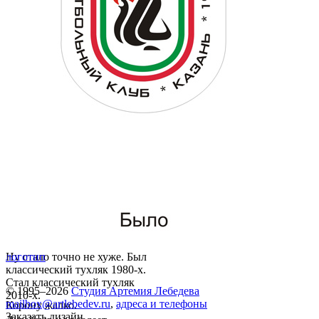
Ну стало точно не хуже. Был
логотип
классический тухляк 1980-х.
Стал классический тухляк
© 1995–2026
Студия Артемия Лебедева
2010-х.
mailbox@artlebedev.ru
,
адреса и телефоны
Корону жалко.
Заказать дизайн...