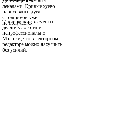
Дизайнер не владеет
лекалами. Кривые хуево
нарисованы, дуга
с толщиной уже
Такие тонкие элементы
не получается.
делать в логотипе
непрофессионально.
Мало ли, что в векторном
редакторе можно нахуячить
без усилий.