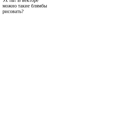
Ух ты! В векторе
можно такие блямбы
рисовать?