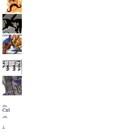
←
Ctrl
→
↓