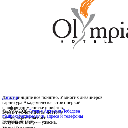
Да, в принципе все понятно. У многих дизайнеров
логотип
гарнитура Академическая стоит первой
в алфавитном списке шрифтов.
© 1995–2026
Студия Артемия Лебедева
Буква Y хочет писать, поэтому
mailbox@artlebedev.ru
,
адреса и телефоны
так перекрестила ноги
Заказать дизайн...
Встреча m, L и p — ужасна.