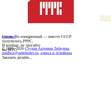
Совок. Но изощренный — вместо СССР
логотип
получилось РРРС.
И вообще, не трогайте
© 1995–2026
Студия Артемия Лебедева
вы МТС.
mailbox@artlebedev.ru
,
адреса и телефоны
Заказать дизайн...