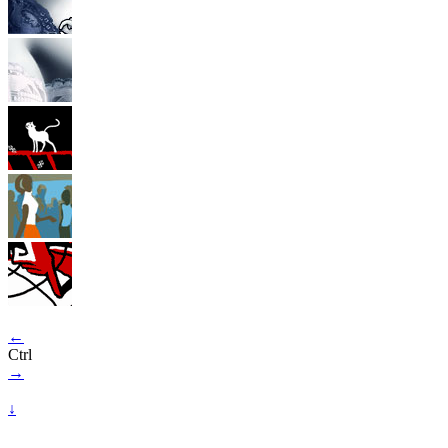
←
Ctrl
→
↓