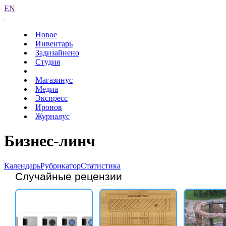
EN
Новое
Инвентарь
Задизайнено
Студия
Магазинус
Медиа
Экспресс
Иронов
Журналус
Бизнес-линч
Календарь
Рубрикатор
Статистика
Случайные рецензии