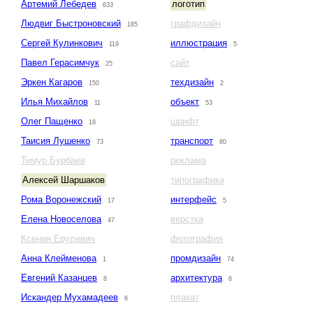
Артемий Лебедев
логотип
633
Людвиг Быстроновский
графдизайн
185
Сергей Кулинкович
иллюстрация
119
5
Павел Герасимчук
сайт
25
Эркен Кагаров
техдизайн
150
2
Илья Михайлов
объект
11
53
Олег Пащенко
шрифт
18
Таисия Лушенко
транспорт
73
80
Тимур Бурбаев
реклама
Алексей Шаршаков
типографика
Рома Воронежский
интерфейс
17
5
Елена Новоселова
верстка
47
Ксения Ерулевич
фотография
Анна Клейменова
промдизайн
1
74
Евгений Казанцев
архитектура
8
6
Искандер Мухамадеев
плакат
6