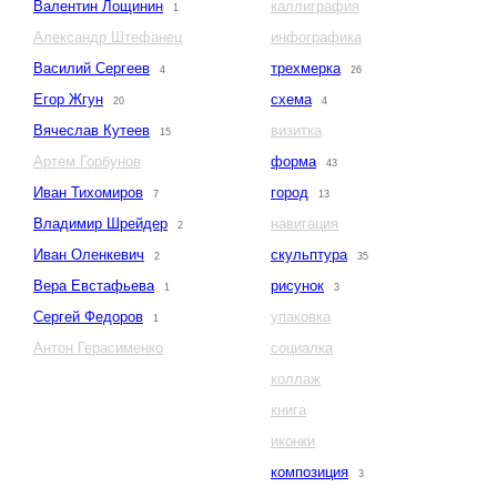
Валентин Лощинин
каллиграфия
1
Александр Штефанец
инфографика
Василий Сергеев
трехмерка
4
26
Егор Жгун
схема
20
4
Вячеслав Кутеев
визитка
15
Артем Горбунов
форма
43
Иван Тихомиров
город
7
13
Владимир Шрейдер
навигация
2
Иван Оленкевич
скульптура
2
35
Вера Евстафьева
рисунок
1
3
Сергей Федоров
упаковка
1
Антон Герасименко
социалка
коллаж
книга
иконки
композиция
3