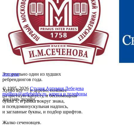
Это реально один из худших
логотип
ребрендингов года.
© 1995–2026
Студия Артемия Лебедева
Хуево все — и дерево, похожее
mailbox@artlebedev.ru
,
адреса и телефоны
на цветную капусту, и беспомощная
Заказать дизайн...
буква S, и рамка вокруг знака,
и псевдоминускульная надпись,
и заглавные буквы, и подбор шрифтов.
Жалко сеченовцев.