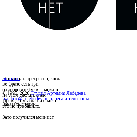
Это же так прекрасно, когда
логотип
во фразе есть три
одинаковые буквы, можно
© 1995–2026
Студия Артемия Лебедева
на этом сделать знак.
mailbox@artlebedev.ru
,
адреса и телефоны
Правда, смысла никакого
Заказать дизайн...
это не прибавило.
Зато получился менинет.