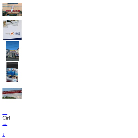
←
Ctrl
→
↓