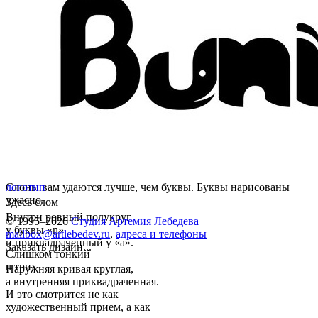
Слоны вам удаются лучше, чем буквы. Буквы нарисованы
логотип
ужасно.
Здесь слом
Внутри ровный полукруг
© 1995–2026
Студия Артемия Лебедева
у буквы «n»
mailbox@artlebedev.ru
,
адреса и телефоны
и приквадраченный у «а».
Заказать дизайн...
Слишком тонкий
штрих
Наружняя кривая круглая,
а внутренняя приквадраченная.
И это смотрится не как
художественный прием, а как