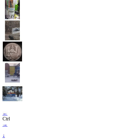
←
Ctrl
→
↓