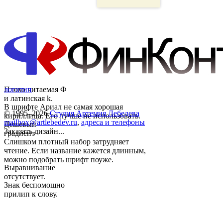
Плохо читаемая Ф
логотип
и латинская k.
В шрифте Ариал не самая хорошая
© 1995–2026
Студия Артемия Лебедева
кириллица. Его лучше не использовать.
mailbox@artlebedev.ru
,
адреса и телефоны
Дешевый
Заказать дизайн...
градиент
Слишком плотный набор затрудняет
чтение. Если название кажется длинным,
можно подобрать шрифт поуже.
Выравнивание
отсутствует.
Знак беспомощно
прилип к слову.