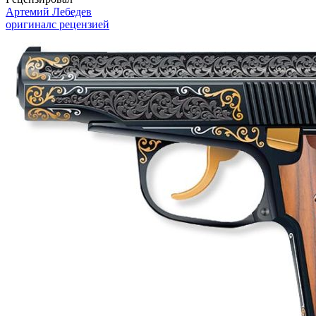
Артемий Лебедев
оригинал
с рецензией