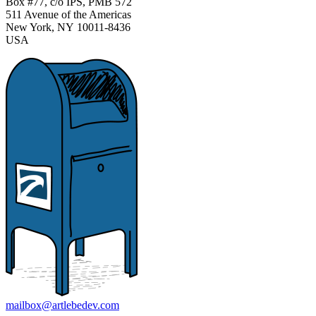
Box #77, c/o IPS, PMB 572
511 Avenue of the Americas
New York, NY 10011-8436
USA
mailbox@artlebedev.com