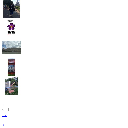
←
Ctrl
→
↓