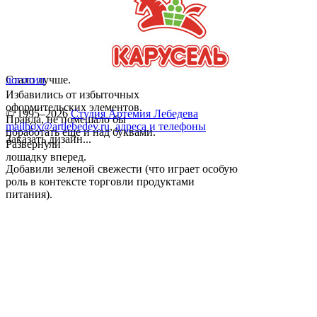
Стало лучше.
логотип
Избавились от избыточных
оформительских элементов.
© 1995–2026
Студия Артемия Лебедева
Правда, не помешало бы
mailbox@artlebedev.ru
,
адреса и телефоны
поработать еще и над буквами.
Заказать дизайн...
Развернули
лошадку вперед.
Добавили зеленой свежести (что играет особую
роль в контексте торговли продуктами
питания).