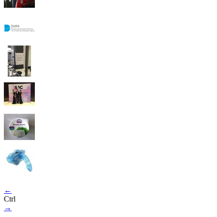
←
Ctrl
→