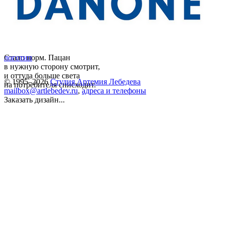
Стало норм. Пацан
логотип
в нужную сторону смотрит,
и оттуда больше света
© 1995–2026
Студия Артемия Лебедева
на потребителя снисходит.
mailbox@artlebedev.ru
,
адреса и телефоны
Заказать дизайн...