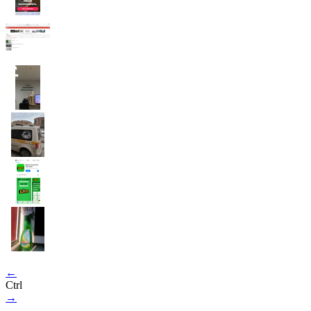
←
Ctrl
→